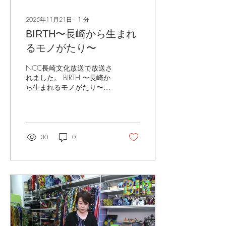
2025年11月21日
∙
1
分
BIRTH〜長崎から生まれ
るモノがたり〜
NCC長崎文化放送で放送さ
れました。 BIRTH 〜長崎か
ら生まれるモノがたり〜に
て5回に分けて放送されま
した。
30
0