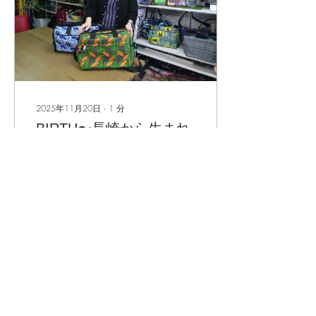
2025年11月20日
∙
1
分
BIRTH〜長崎から生まれ
るモノがたり〜
NCC長崎文化放送で放送さ
れました。 BIRTH 〜長崎か
ら生まれるモノがたり〜に
て5回に分けて放送されま
した。
13
0