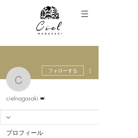
その他
フォローする
cielnagasaki
管理者
cielnagasaki
プロフィール