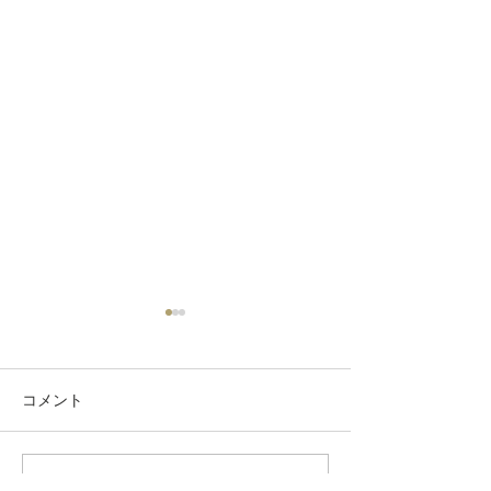
コメント
楽しいShop
Africanstyle 3
コメントを追加…