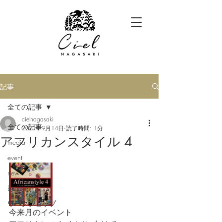
記事
全ての記事
cielnagasaki
全ての記事
2021年9月14日
読了時間: 1分
アフリカンスタイル 4
media
event
new
blog
ワークショップ
今来月のイベント